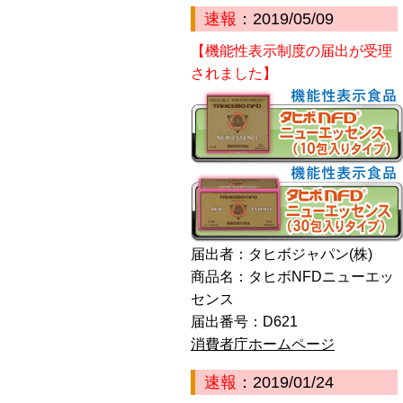
速報
：2019/05/09
【機能性表示制度の届出が受理
されました】
届出者：タヒボジャパン(株)
商品名：タヒボNFDニューエッ
センス
届出番号：D621
消費者庁ホームページ
速報
：2019/01/24