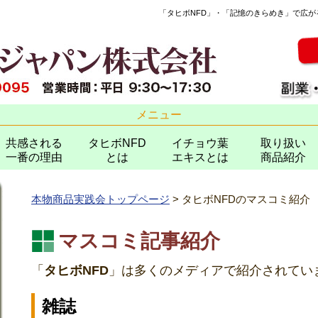
「タヒボNFD」・「記憶のきらめき」で広
メニュー
共感される
タヒボNFD
イチョウ葉
取り扱い
一番の理由
とは
エキスとは
商品紹介
本物商品実践会トップページ
> タヒボNFDのマスコミ紹介
マスコミ記事紹介
「
タヒボNFD
」は多くのメディアで紹介されてい
雑誌