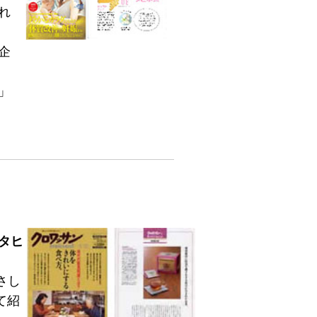
れ
企
」
タヒ
さし
て紹