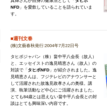
真輝さんが自身の健康法として「
タヒボ
NFD
」を愛飲していることを語られていま
す。
■週刊文春
(株)文藝春秋発行:2004年7月22日号
タヒボジャパン（株）畠中平八会長（故人）
と、エッセイストの逸見晴恵さん（故人）の
対談で「
タヒボNFD
」が紹介されました。逸
見晴恵さんは、フジテレビのアナウンサーと
して活躍された故逸見政孝さんの奥様。講
演、執筆活動など中心にご活躍されました。
とても84歳とは思えない畠中平八会長との対
談はとても興味深い内容です。