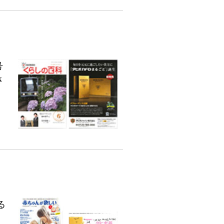
号
さ
る
）