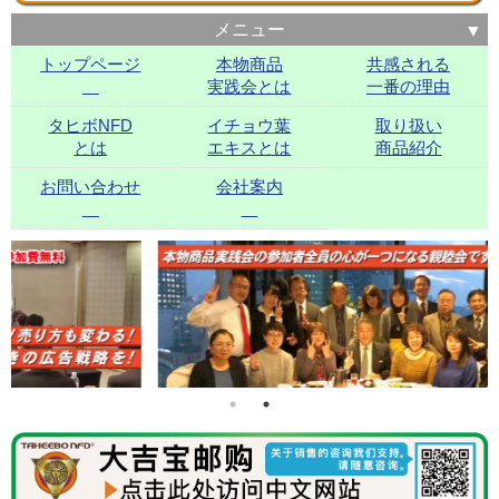
メニュー
トップページ
本物商品
共感される
実践会とは
一番の理由
タヒボNFD
イチョウ葉
取り扱い
とは
エキスとは
商品紹介
お問い合わせ
会社案内