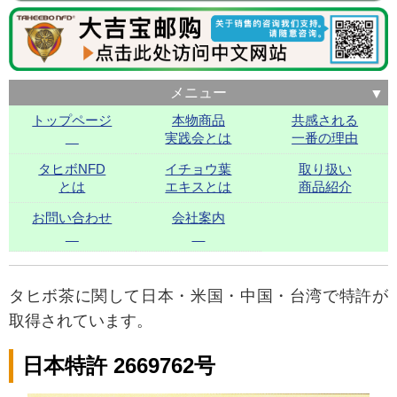
メニュー
トップページ
本物商品
共感される
実践会とは
一番の理由
タヒボNFD
イチョウ葉
取り扱い
とは
エキスとは
商品紹介
お問い合わせ
会社案内
タヒボ茶に関して日本・米国・中国・台湾で特許が
取得されています。
日本特許 2669762号