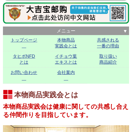
メニュー
トップページ
本物商品
共感される
実践会とは
一番の理由
タヒボNFD
イチョウ葉
取り扱い
とは
エキスとは
商品紹介
お問い合わせ
会社案内
本物商品実践会とは
本物商品実践会は健康に関しての共感し合え
る仲間作りを目指しています。