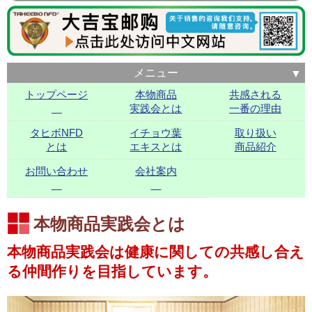
メニュー
トップページ
本物商品
共感される
実践会とは
一番の理由
タヒボNFD
イチョウ葉
取り扱い
とは
エキスとは
商品紹介
お問い合わせ
会社案内
本物商品実践会とは
本物商品実践会は健康に関しての共感し合え
る仲間作りを目指しています。