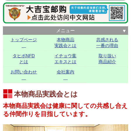
メニュー
トップページ
本物商品
共感される
実践会とは
一番の理由
タヒボNFD
イチョウ葉
取り扱い
とは
エキスとは
商品紹介
お問い合わせ
会社案内
本物商品実践会とは
本物商品実践会は健康に関しての共感し合え
る仲間作りを目指しています。